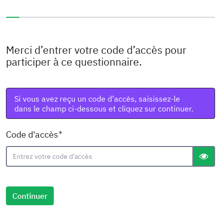
Vous avez complété 0% de ce questionnaire.
Merci d’entrer votre code d’accès pour
participer à ce questionnaire.
Si vous avez reçu un code d’accès, saisissez-le
dans le champ ci-dessous et cliquez sur continuer.
( Obligatoire )
Code d'accès
gT("S
Continuer