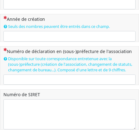
(Cette question est obligatoire)
Année de création
Seuls des nombres peuvent être entrés dans ce champ.
(Cette question est obligatoire)
Numéro de déclaration en (sous-)préfecture de l'association
Disponible sur toute correspondance entretenue avec la
(sous-)préfecture (création de l'association, changement de statuts,
changement de bureau...). Composé d'une lettre et de 9 chiffres.
Numéro de SIRET