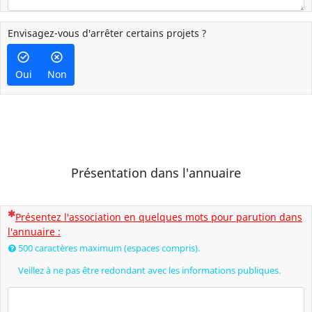
Envisagez-vous d'arrêter certains projets ?
Oui
Non
Présentation dans l'annuaire
(Cette question est obligatoire)
Présentez l'association en quelques mots pour parution dans
l'annuaire :
500 caractères maximum (espaces compris).
Veillez à ne pas être redondant avec les informations publiques.