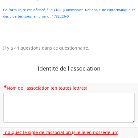
Ce formulaire est déclaré à la CNIL (Commission Nationale de l'Informatique et
des Libertés) sous le numéro : 1782333v0
Il y a 44 questions dans ce questionnaire.
Identité de l'association
(Cette question est obligatoire)
Nom de l'association (en toutes lettres)
Indiquez le sigle de l'association (si elle en possède un)