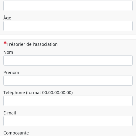
Âge
(Cette question est obligatoire)
Trésorier de l'association
Nom
Prénom
Téléphone (format 00.00.00.00.00)
E-mail
Composante