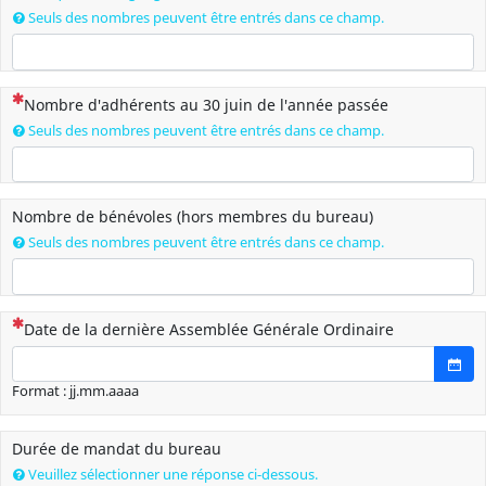
Seuls des nombres peuvent être entrés dans ce champ.
(Cette question est obligatoire)
Nombre d'adhérents au 30 juin de l'année passée
Seuls des nombres peuvent être entrés dans ce champ.
Nombre de bénévoles (hors membres du bureau)
Seuls des nombres peuvent être entrés dans ce champ.
(Cette question est obligatoire)
Date de la dernière Assemblée Générale Ordinaire
Format de date : jj.mm.aaaa
Ouv
Format : jj.mm.aaaa
Durée de mandat du bureau
Veuillez sélectionner une réponse ci-dessous.