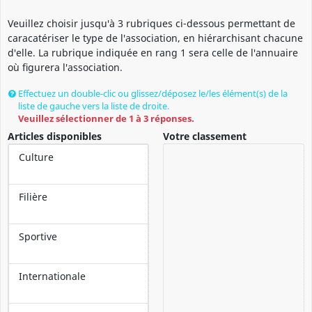
Veuillez choisir jusqu'à 3 rubriques ci-dessous permettant de
caracatériser le type de l'association, en hiérarchisant chacune
d'elle. La rubrique indiquée en rang 1 sera celle de l'annuaire
où figurera l'association.
Vos réponses doivent être différentes, et vous devez les classer dans l’o
Effectuez un double-clic ou glissez/déposez le/les élément(s) de la
liste de gauche vers la liste de droite.
Veuillez sélectionner de 1 à 3 réponses.
Premier choix
Articles disponibles
Votre classement
Culture
Choix classé 2
Filière
Choix classé 3
Sportive
Internationale