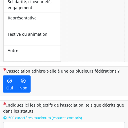
Solidarité, citoyenneté,
engagement
Représentative
Festive ou animation
Autre
(Cette question est obligatoire)
L'association adhère-t-elle à une ou plusieurs fédérations ?
Oui
Non
(Cette question est obligatoire)
Indiquez ici les objectifs de l'association, tels que décrits que
dans les statuts
500 caractères maximum (espaces compris)